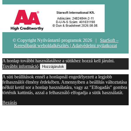
© Copyright Nyilvántartó programok 2026 |
StarSoft –
Keresőbarát weboldalkészítés |
Adatvédelmi nyilatkozat
A honlap további használatához a sütikhez hozzá kell járulni.
További információ
Hozzájárulok
A süti beállítások ennél a honlapnál engedélyezett a legjobb
felhasználói élmény érdekében. Amennyiben a beállítás változtatása
nélkül kerül sor a honlap használatára, vagy az "Elfogadás" gombra
történik kattintás, azzal a felhasználó elfogadja a sütik használatát.
Bezárás