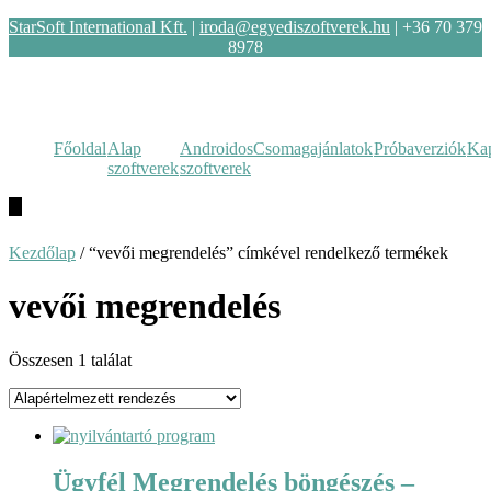
StarSoft International Kft.
|
iroda@egyediszoftverek.hu
| +36 70 379
8978
Főoldal
Alap
Androidos
Csomagajánlatok
Próbaverziók
Kap
szoftverek
szoftverek
Hamburger
Toggle
Menu
Kezdőlap
/ “vevői megrendelés” címkével rendelkező termékek
vevői megrendelés
Összesen 1 találat
Ügyfél Megrendelés böngészés –