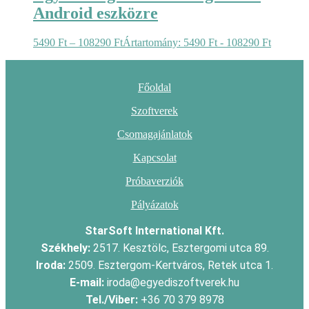
Android eszközre
5490
Ft
–
108290
Ft
Ártartomány: 5490 Ft - 108290 Ft
Főoldal
Szoftverek
Csomagajánlatok
Kapcsolat
Próbaverziók
Pályázatok
StarSoft International Kft.
Székhely:
2517. Kesztölc, Esztergomi utca 89.
Iroda:
2509. Esztergom-Kertváros, Retek utca 1.
E-mail:
iroda@egyediszoftverek.hu
Tel./Viber:
+36 70 379 8978