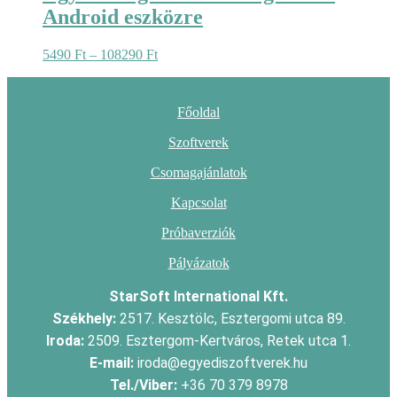
Android eszközre
Ártartomány:
5490
Ft
–
108290
Ft
5490 Ft
-
108290 Ft
Főoldal
Szoftverek
Csomagajánlatok
Kapcsolat
Próbaverziók
Pályázatok
StarSoft International Kft.
Székhely:
2517. Kesztölc, Esztergomi utca 89.
Iroda:
2509. Esztergom-Kertváros, Retek utca 1.
E-mail:
iroda@egyediszoftverek.hu
Tel./Viber:
+36 70 379 8978