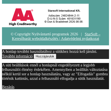
© Copyright Nyilvántartó programok 2026 |
StarSoft –
Keresőbarát weboldalkészítés |
Adatvédelmi nyilatkozat
A honlap további használatához a sütikhez hozzá kell járulni.
További információ
Hozzájárulok
A süti beállítások ennél a honlapnál engedélyezett a legjobb
felhasználói élmény érdekében. Amennyiben a beállítás változtatása
nélkül kerül sor a honlap használatára, vagy az "Elfogadás" gombra
történik kattintás, azzal a felhasználó elfogadja a sütik használatát.
Bezárás