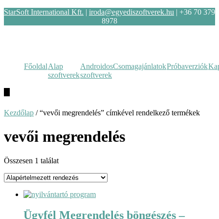
StarSoft International Kft.
|
iroda@egyediszoftverek.hu
| +36 70 379
8978
Főoldal
Alap
Androidos
Csomagajánlatok
Próbaverziók
Kap
szoftverek
szoftverek
Hamburger
Toggle
Menu
Kezdőlap
/ “vevői megrendelés” címkével rendelkező termékek
vevői megrendelés
Összesen 1 találat
Ügyfél Megrendelés böngészés –