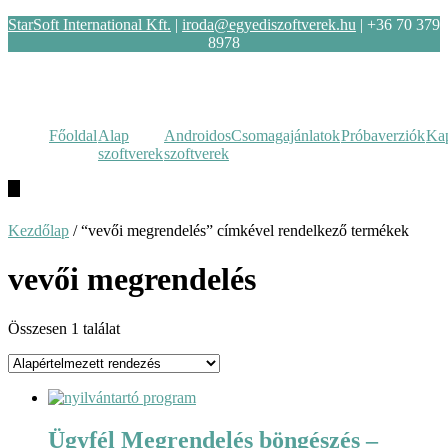
StarSoft International Kft.
|
iroda@egyediszoftverek.hu
| +36 70 379
8978
Főoldal
Alap
Androidos
Csomagajánlatok
Próbaverziók
Kap
szoftverek
szoftverek
Hamburger
Toggle
Menu
Kezdőlap
/ “vevői megrendelés” címkével rendelkező termékek
vevői megrendelés
Összesen 1 találat
Ügyfél Megrendelés böngészés –