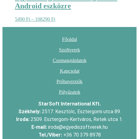
Android eszközre
Ártartomány:
5490
Ft
–
108290
Ft
5490 Ft
-
108290 Ft
Főoldal
Szoftverek
Csomagajánlatok
Kapcsolat
Próbaverziók
Pályázatok
StarSoft International Kft.
Székhely:
2517. Kesztölc, Esztergomi utca 89.
Iroda:
2509. Esztergom-Kertváros, Retek utca 1.
E-mail:
iroda@egyediszoftverek.hu
Tel./Viber:
+36 70 379 8978