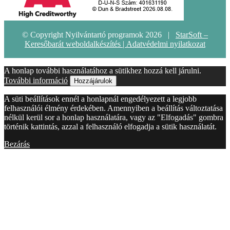
© Copyright Nyilvántartó programok 2026 |
StarSoft –
Keresőbarát weboldalkészítés |
Adatvédelmi nyilatkozat
A honlap további használatához a sütikhez hozzá kell járulni.
További információ
Hozzájárulok
A süti beállítások ennél a honlapnál engedélyezett a legjobb
felhasználói élmény érdekében. Amennyiben a beállítás változtatása
nélkül kerül sor a honlap használatára, vagy az "Elfogadás" gombra
történik kattintás, azzal a felhasználó elfogadja a sütik használatát.
Bezárás