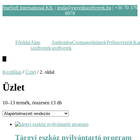
StarSoft International Kft.
|
iroda@egyediszoftverek.hu
| +36 70 379
8978
Főoldal
Alap
Androidos
Csomagajánlatok
Próbaverziók
Kap
szoftverek
szoftverek
Hamburger
Toggle
Menu
Kezdőlap
/
Üzlet
/ 2. oldal
Üzlet
10–13 termék, összesen 13 db
Tárgyi eszköz nyilvántartó program