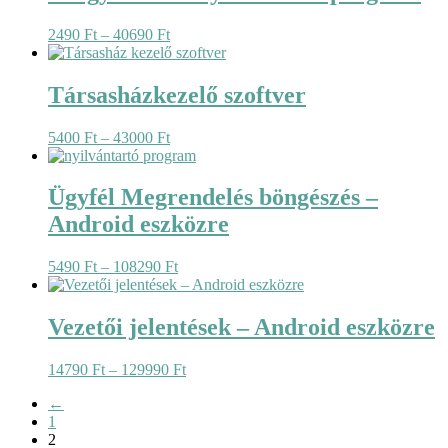
Ártartomány:
2490
Ft
–
40690
Ft
2490 Ft
-
40690 Ft
Társasházkezelő szoftver
Ártartomány:
5400
Ft
–
43000
Ft
5400 Ft
-
43000 Ft
Ügyfél Megrendelés böngészés –
Android eszközre
Ártartomány:
5490
Ft
–
108290
Ft
5490 Ft
-
108290 Ft
Vezetői jelentések – Android eszközre
Ártartomány:
14790
Ft
–
129990
Ft
14790 Ft
←
-
1
129990 Ft
2