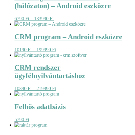
(hálózaton) – Android eszközre
Ártartomány:
6790
Ft
–
133990
Ft
6790 Ft
-
133990 Ft
CRM program – Android eszközre
Ártartomány:
10190
Ft
–
199990
Ft
10190 Ft
-
199990 Ft
CRM rendszer
ügyfélnyilvántartáshoz
Ártartomány:
10890
Ft
–
219990
Ft
10890 Ft
-
219990 Ft
Felhős adatbázis
5790
Ft