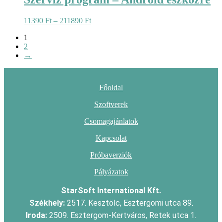
Ártartomány:
11390
Ft
–
211890
Ft
11390 Ft
1
-
2
211890 Ft
→
Főoldal
Szoftverek
Csomagajánlatok
Kapcsolat
Próbaverziók
Pályázatok
StarSoft International Kft.
Székhely:
2517. Kesztölc, Esztergomi utca 89.
Iroda:
2509. Esztergom-Kertváros, Retek utca 1.