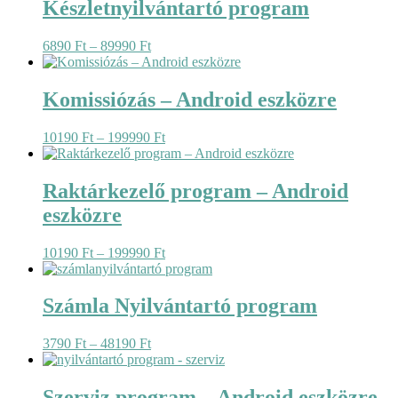
Készletnyilvántartó program
Ártartomány:
6890
Ft
–
89990
Ft
6890 Ft
-
89990 Ft
Komissiózás – Android eszközre
Ártartomány:
10190
Ft
–
199990
Ft
10190 Ft
-
199990 Ft
Raktárkezelő program – Android
eszközre
Ártartomány:
10190
Ft
–
199990
Ft
10190 Ft
-
199990 Ft
Számla Nyilvántartó program
Ártartomány:
3790
Ft
–
48190
Ft
3790 Ft
-
48190 Ft
Szerviz program – Android eszközre