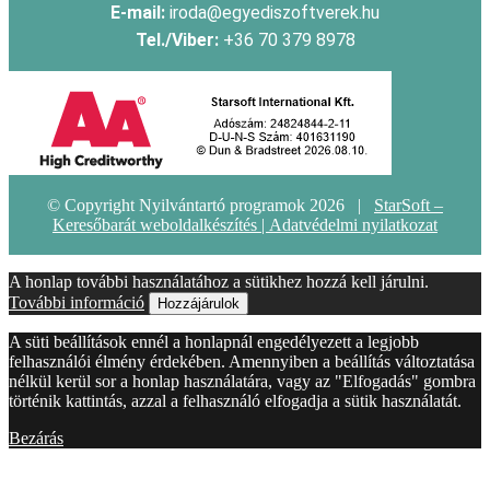
E-mail:
iroda@egyediszoftverek.hu
Tel./Viber:
+36 70 379 8978
© Copyright Nyilvántartó programok 2026 |
StarSoft –
Keresőbarát weboldalkészítés |
Adatvédelmi nyilatkozat
A honlap további használatához a sütikhez hozzá kell járulni.
További információ
Hozzájárulok
A süti beállítások ennél a honlapnál engedélyezett a legjobb
felhasználói élmény érdekében. Amennyiben a beállítás változtatása
nélkül kerül sor a honlap használatára, vagy az "Elfogadás" gombra
történik kattintás, azzal a felhasználó elfogadja a sütik használatát.
Bezárás