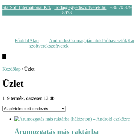
StarSoft International Kft.
|
iroda@egyediszoftverek.hu
| +36 70 379
8978
Főoldal
Alap
Androidos
Csomagajánlatok
Próbaverziók
Kap
szoftverek
szoftverek
Hamburger
Toggle
Menu
Kezdőlap
/ Üzlet
Üzlet
1–9 termék, összesen 13 db
Árumozgatás más raktárba