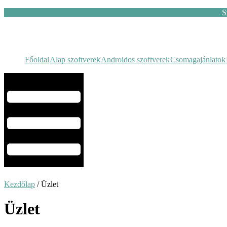
S
Főoldal
Alap szoftverek
Androidos szoftverek
Csomagajánlatok
Hamburger Toggle Menu
Kezdőlap
/ Üzlet
Üzlet