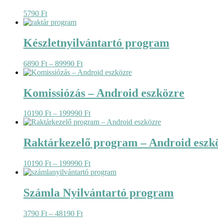
5790
Ft
Készletnyilvántartó program
Ártartomány:
6890
Ft
–
89990
Ft
6890 Ft
-
89990 Ft
Komissiózás – Android eszközre
Ártartomány:
10190
Ft
–
199990
Ft
10190 Ft
-
199990 Ft
Raktárkezelő program – Android eszk
Ártartomány:
10190
Ft
–
199990
Ft
10190 Ft
-
199990 Ft
Számla Nyilvántartó program
Ártartomány:
3790
Ft
–
48190
Ft