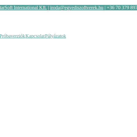
tarSoft International Kft.
|
iroda@egyediszoftverek.hu
| +36 70 379 89
Próbaverziók
Kapcsolat
Pályázatok