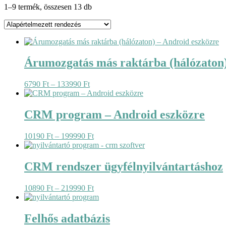
1–9 termék, összesen 13 db
Árumozgatás más raktárba (hálózaton)
Ártartomány:
6790
Ft
–
133990
Ft
6790 Ft
-
133990 Ft
CRM program – Android eszközre
Ártartomány:
10190
Ft
–
199990
Ft
10190 Ft
-
199990 Ft
CRM rendszer ügyfélnyilvántartáshoz
Ártartomány:
10890
Ft
–
219990
Ft
10890 Ft
-
219990 Ft
Felhős adatbázis