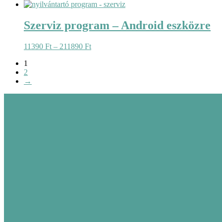
3790 Ft
-
48190 Ft
Szerviz program – Android eszközre
Ártartomány:
11390
Ft
–
211890
Ft
11390 Ft
1
-
2
211890 Ft
→